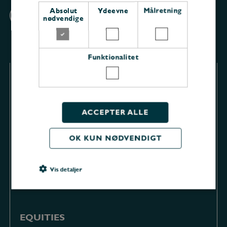
Absolut
Ydeevne
Målretning
nødvendige
Funktionalitet
WEALTH MANAGEMENT
Kontakt
Teamet
ACCEPTER ALLE
OK KUN NØDVENDIGT
INVESTMENT BANKING
Transaktioner
Vis detaljer
Teamet
Absolut nødvendige
Ydeevne
EQUITIES