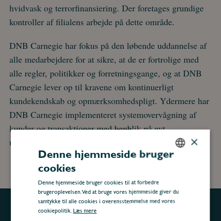
hvidvask og terrorfinansiering. Der foretages grundige
kontroller af filialens arbejde på dette område.
DNB Carnegie har fokus på den løbende uddannelse af
alle medarbejdere for at sikre, at de er fortrolige med
alle regler, politikker og forretningsgange, og at DNB
Carnegie lever op til kravene om kontinuerligt
kundekendskab og opmærksomhedspligt. Ydermere har
DNB Carnegie implementeret systemovervågning af
kunder og transaktioner med henblik på evt.
×
underretning om mistænkelige forhold/transaktioner.
Denne hjemmeside bruger
cookies
DANISH
Denne hjemmeside bruger cookies til at forbedre
ENGLISH
brugeroplevelsen. Ved at bruge vores hjemmeside giver du
samtykke til alle cookies i overensstemmelse med vores
cookiepolitik.
Læs mere