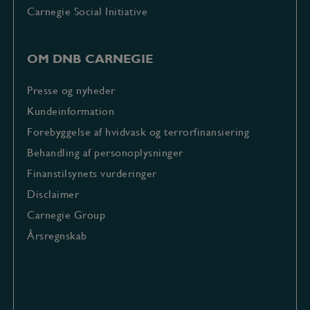
skelne melle
Carnegie Social Initiative
mennesker
og bots.
Dette er
gavnligt for
hjemmesiden
OM DNB CARNEGIE
for at lave
gyldige
rapporter o
Presse og nyheder
brugen af
deres
Kundeinformation
hjemmeside.
Forebyggelse af hvidvask og terrorfinansiering
Behandling af personoplysninger
Finanstilsynets vurderinger
Disclaimer
Carnegie Group
Årsregnskab